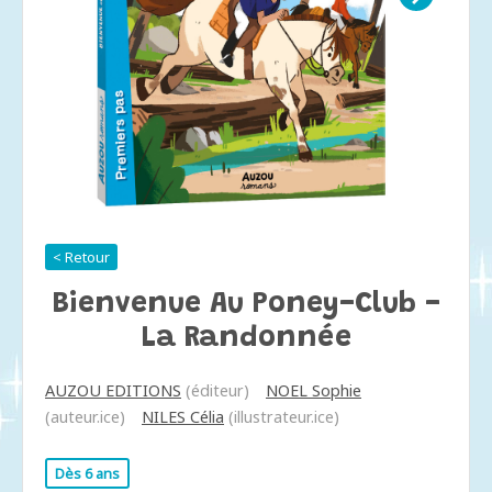
< Retour
Bienvenue Au Poney-Club -
La Randonnée
AUZOU EDITIONS
(éditeur)
NOEL Sophie
(auteur.ice)
NILES Célia
(illustrateur.ice)
Dès 6 ans