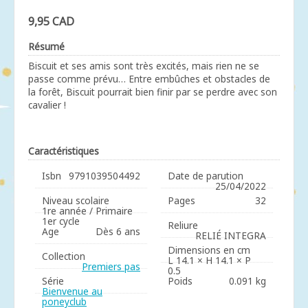
9,95 CAD
Résumé
Biscuit et ses amis sont très excités, mais rien ne se
passe comme prévu… Entre embûches et obstacles de
la forêt, Biscuit pourrait bien finir par se perdre avec son
cavalier !
Caractéristiques
Isbn
9791039504492
Date de parution
25/04/2022
Niveau scolaire
Pages
32
1re année / Primaire
1er cycle
Reliure
Age
Dès 6 ans
RELIÉ INTEGRA
Dimensions en cm
Collection
L 14.1 × H 14.1 × P
Premiers pas
0.5
Série
Poids
0.091 kg
Bienvenue au
poneyclub