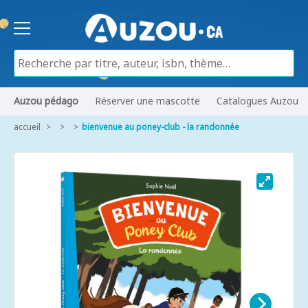
Auzou pédago
Réserver une mascotte
Catalogues Auzou
accueil
bienvenue au poney-club - la randonnée