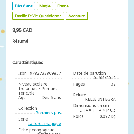
Dès 6 ans
Magie
Fratrie
Famille Et Vie Quotidienne
Aventure
8,95 CAD
Résumé
Caractéristiques
Isbn
9782733869857
Date de parution
04/06/2019
Niveau scolaire
Pages
32
1re année / Primaire
1er cycle
Reliure
Age
Dès 6 ans
RELIÉ INTEGRA
Dimensions en cm
Collection
L 14 × H 14 × P 0.5
Premiers pas
Poids
0.092 kg
Série
La forêt magique
Fiche pédagogique