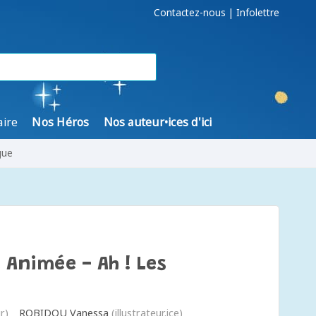
Contactez-nous
|
Infolettre
aire
Nos Héros
Nos auteur•ices d'ici
gue
Animée - Ah ! Les
r)
ROBIDOU Vanessa
(illustrateur.ice)