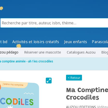
t bd
Activités et loisirs créatifs
Jeux enfants
Parascol
zou pédago
Réserver une mascotte
Catalogues Auzou
Blo
 comptine animée - ah ! les crocodiles
< Retour
Ma Comptine 
Crocodiles
AUZOU EDITIONS
(éditeu