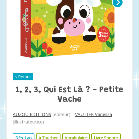
< Retour
1, 2, 3, Qui Est Là ? - Petite
Vache
AUZOU EDITIONS
(éditeur)
VAUTIER Vanessa
(illustrateur.ice)
Dès 1 an
à Toucher
Vocabulaire
Livre Sonore