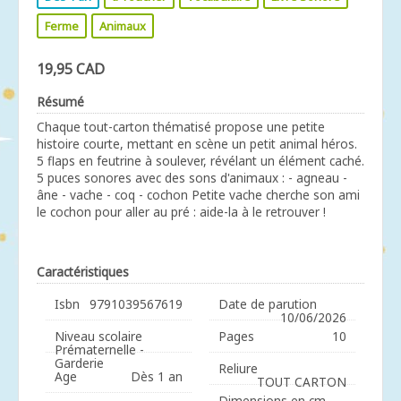
Ferme
Animaux
19,95 CAD
Résumé
Chaque tout-carton thématisé propose une petite
histoire courte, mettant en scène un petit animal héros.
5 flaps en feutrine à soulever, révélant un élément caché.
5 puces sonores avec des sons d'animaux : - agneau -
âne - vache - coq - cochon Petite vache cherche son ami
le cochon pour aller au pré : aide-la à le retrouver !
Caractéristiques
Isbn
9791039567619
Date de parution
10/06/2026
Niveau scolaire
Pages
10
Prématernelle -
Garderie
Reliure
Age
Dès 1 an
TOUT CARTON
Dimensions en cm