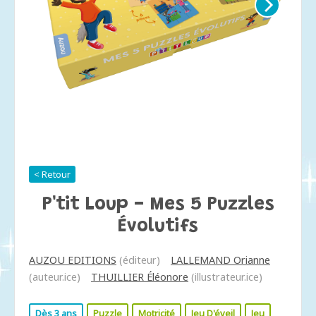
< Retour
P'tit Loup - Mes 5 Puzzles
Évolutifs
AUZOU EDITIONS
(éditeur)
LALLEMAND Orianne
(auteur.ice)
THUILLIER Éléonore
(illustrateur.ice)
Dès 3 ans
Puzzle
Motricité
Jeu D'éveil
Jeu