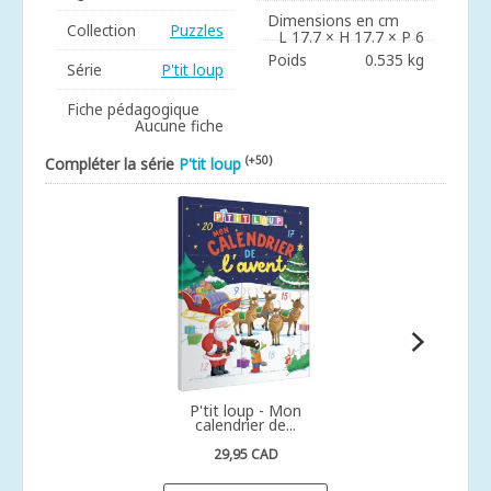
Dimensions en cm
Collection
Puzzles
L 17.7 × H 17.7 × P 6
Poids
0.535 kg
Série
P'tit loup
Fiche pédagogique
Aucune fiche
(+50)
Compléter la série
P'tit loup
P'tit loup - Mon
calendrier de...
29,95 CAD