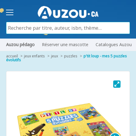
Auzou pédago
Réserver une mascotte
Catalogues Auzou
accueil
jeux enfants
jeux
puzzles
p'tit loup - mes 5 puzzles
évolutifs