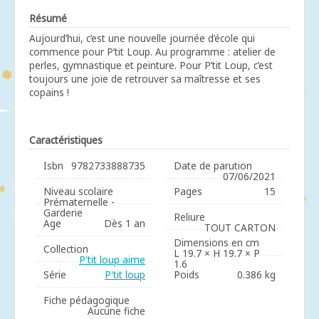
Résumé
Aujourd’hui, c’est une nouvelle journée d’école qui
commence pour P’tit Loup. Au programme : atelier de
perles, gymnastique et peinture. Pour P’tit Loup, c’est
toujours une joie de retrouver sa maîtresse et ses
copains !
Caractéristiques
Isbn
9782733888735
Date de parution
07/06/2021
Niveau scolaire
Pages
15
Prématernelle -
Garderie
Reliure
Age
Dès 1 an
TOUT CARTON
Dimensions en cm
Collection
L 19.7 × H 19.7 × P
P'tit loup aime
1.6
Série
P'tit loup
Poids
0.386 kg
Fiche pédagogique
Aucune fiche