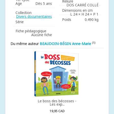
Reliure
Age
Dès 5 ans
DOS CARRÉ COLLÉ
Dimensions en cm
Collection
L 24 × H 24 × P 1
Divers documentaires
Poids
0.490 kg
Série
Fiche pédagogique
Aucune fiche
(1)
Du même auteur
BEAUDOIN-BÉGIN Anne-Marie
Le boss des bécosses -
Les exp...
19,95 CAD