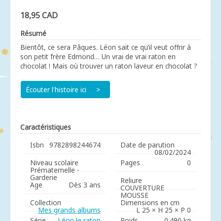
18,95 CAD
Résumé
Bientôt, ce sera Pâques. Léon sait ce qu’il veut offrir à
son petit frère Edmond… Un vrai de vrai raton en
chocolat ! Mais où trouver un raton laveur en chocolat ?
Écouter l'histoire ici
Caractéristiques
Isbn
9782898244674
Date de parution
08/02/2024
Niveau scolaire
Pages
0
Prématernelle -
Garderie
Reliure
Age
Dès 3 ans
COUVERTURE
MOUSSE
Collection
Dimensions en cm
Mes grands albums
L 25 × H 25 × P 0
Série
Léon le raton
Poids
0.490 kg