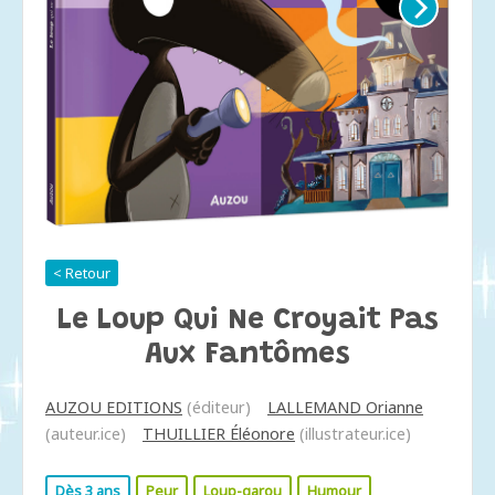
< Retour
Le Loup Qui Ne Croyait Pas
Aux Fantômes
AUZOU EDITIONS
(éditeur)
LALLEMAND Orianne
(auteur.ice)
THUILLIER Éléonore
(illustrateur.ice)
Dès 3 ans
Peur
Loup-garou
Humour