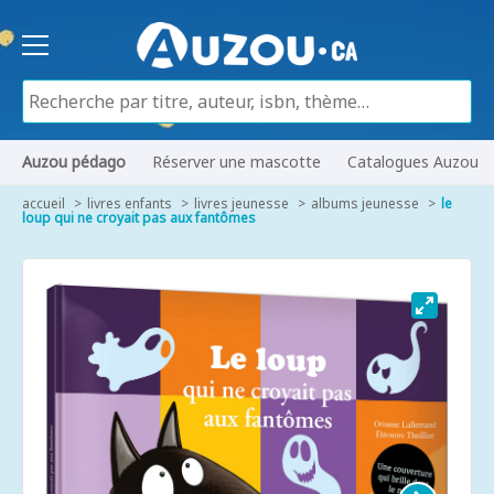
Auzou pédago
Réserver une mascotte
Catalogues Auzou
accueil
livres enfants
livres jeunesse
albums jeunesse
le
loup qui ne croyait pas aux fantômes