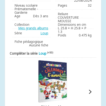
22/08/2024
Niveau scolaire
Pages
32
Prématernelle -
Garderie
Reliure
Age
Dès 3 ans
COUVERTURE
MOUSSE
Collection
Dimensions en cm
Mes grands albums
L 25.8 × H 25.8 × P
1.3
Série
Loup
Poids
0.475 kg
Fiche pédagogique
Aucune fiche
(+50)
Compléter la série
Loup