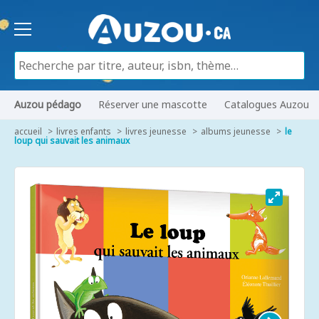
Auzou pédago
Réserver une mascotte
Catalogues Auzou
accueil
livres enfants
livres jeunesse
albums jeunesse
le
loup qui sauvait les animaux