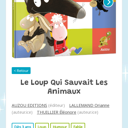
< Retour
Le Loup Qui Sauvait Les
Animaux
AUZOU EDITIONS
(éditeur)
LALLEMAND Orianne
(auteur.ice)
THUILLIER Éléonore
(auteur.ice)
Dès 3 ans
Loup
Humour
Fable