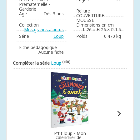
Prématernelle -
Garderie
Reliure
Age
Dès 3 ans
COUVERTURE
MOUSSE
Collection
Dimensions en cm
Mes grands albums
L 26 × H 26 × P 1.5
Série
Loup
Poids
0.470 kg
Fiche pédagogique
Aucune fiche
(+50)
Compléter la série
Loup
P'tit loup - Mon
calendrier de...