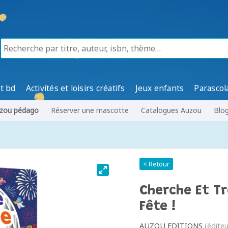
t bd
Activités et loisirs créatifs
Jeux enfants
Parascol
zou pédago
Réserver une mascotte
Catalogues Auzou
Blo
< Retour
Cherche Et Tr
Fête !
AUZOU EDITIONS
(éditeu