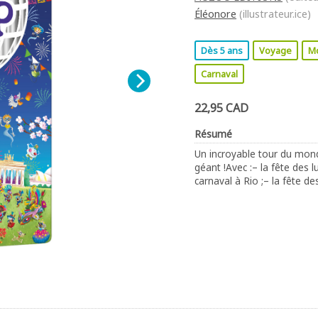
Éléonore
(illustrateur.ice)
Dès 5 ans
Voyage
M
Carnaval
22,95 CAD
Résumé
Un incroyable tour du mon
géant !Avec :– la fête des 
carnaval à Rio ;– la fête 