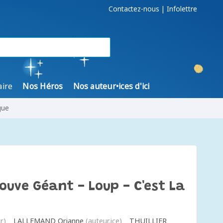
Contactez-nous
|
Infolettre
aire
Nos Héros
Nos auteur•ices d'ici
gue
ouve Géant - Loup - C'est La
r)
LALLEMAND Orianne
(auteur.ice)
THUILLIER