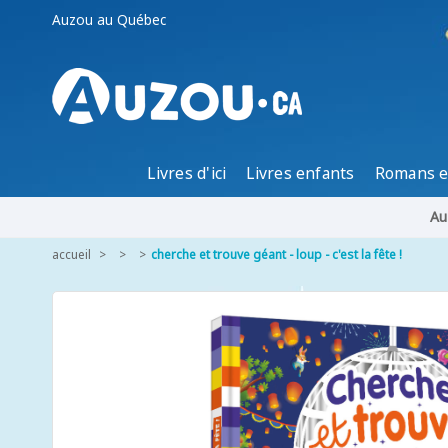
Auzou au Québec
Livres d'ici
Livres enfants
Romans e
Au
accueil
cherche et trouve géant - loup - c'est la fête !