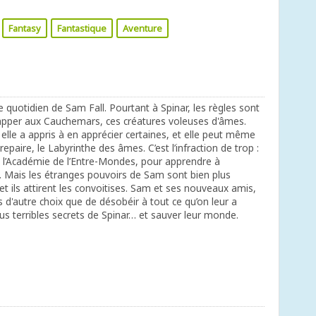
Fantasy
Fantastique
Aventure
le quotidien de Sam Fall. Pourtant à Spinar, les règles sont
happer aux Cauchemars, ces créatures voleuses d'âmes.
elle a appris à en apprécier certaines, et elle peut même
repaire, le Labyrinthe des âmes. C’est l’infraction de trop :
ègre l’Académie de l’Entre-Mondes, pour apprendre à
 Mais les étranges pouvoirs de Sam sont bien plus
 et ils attirent les convoitises. Sam et ses nouveaux amis,
s d'autre choix que de désobéir à tout ce qu’on leur a
lus terribles secrets de Spinar… et sauver leur monde.