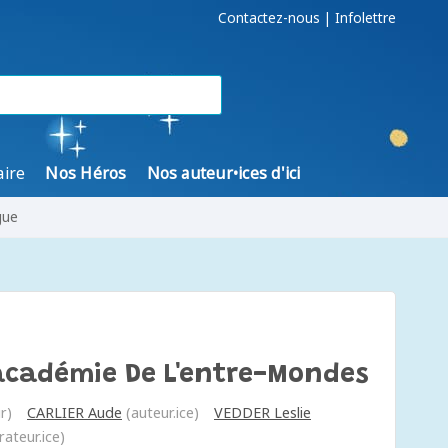
Contactez-nous
|
Infolettre
aire
Nos Héros
Nos auteur•ices d'ici
gue
'académie De L'entre-Mondes
r)
CARLIER Aude
(auteur.ice)
VEDDER Leslie
trateur.ice)