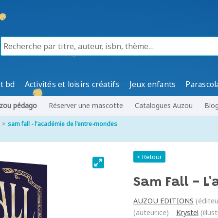
t bd
Activités et loisirs créatifs
Jeux enfants
Parascol
zou pédago
Réserver une mascotte
Catalogues Auzou
Blo
sam fall - l'académie de l'entre-mondes
< Retour
Sam Fall - L
AUZOU EDITIONS
(éditeu
(auteur.ice)
Krystel
(illus