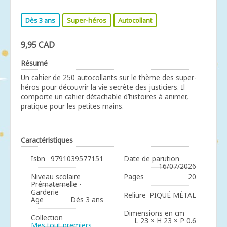
Dès 3 ans
Super-héros
Autocollant
9,95 CAD
Résumé
Un cahier de 250 autocollants sur le thème des super-
héros pour découvrir la vie secrète des justiciers. Il
comporte un cahier détachable d’histoires à animer,
pratique pour les petites mains.
Caractéristiques
Isbn
9791039577151
Date de parution
16/07/2026
Niveau scolaire
Pages
20
Prématernelle -
Garderie
Reliure
PIQUÉ MÉTAL
Age
Dès 3 ans
Dimensions en cm
Collection
L 23 × H 23 × P 0.6
Mes tout premiers