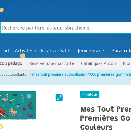
t bd
Activités et loisirs créatifs
Jeux enfants
Parascol
zou pédago
Réserver une mascotte
Catalogues Auzou
Blo
et autocollants
mes tout premiers autocollants - 1000 premières gommett
< Retour
Mes Tout Pre
Premières G
Couleurs