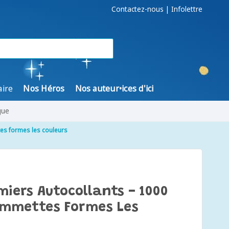
Contactez-nous
|
Infolettre
aire
Nos Héros
Nos auteur•ices d'ici
gue
es formes les couleurs
miers Autocollants - 1000
ommettes Formes Les