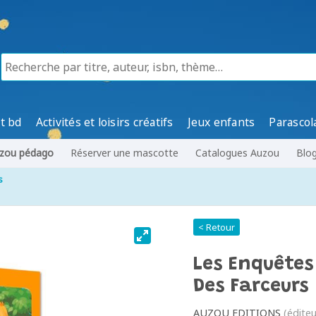
t bd
Activités et loisirs créatifs
Jeux enfants
Parascol
zou pédago
Réserver une mascotte
Catalogues Auzou
Blo
s
< Retour
Les Enquêtes
Des Farceurs
AUZOU EDITIONS
(éditeu