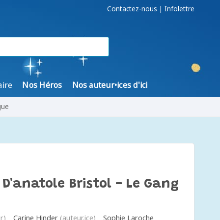
Contactez-nous
|
Infolettre
aire
Nos Héros
Nos auteur•ices d'ici
gue
 D'anatole Bristol - Le Gang
r)
Carine Hinder
(auteur.ice)
Sophie Laroche