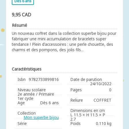
Dès 6 ans
9,95 CAD
Résumé
Un nouveau coffret dans la collection superbe bijou pour
fabriquer une mini accumulation de bracelets super
tendance ! Plein d'accessoires : une perle chouette, des
charms et des pompons, des jolis fils...
Caractéristiques
Isbn
9782733899816
Date de parution
24/10/2022
Niveau scolaire
Pages
0
2e année / Primaire
1er cycle
Reliure
COFFRET
Age
Dès 6 ans
Dimensions en cm
Collection
L 11.5 × H 11.5 × P
Mon superbe bijou
2.7
Série
Poids
0.110 kg