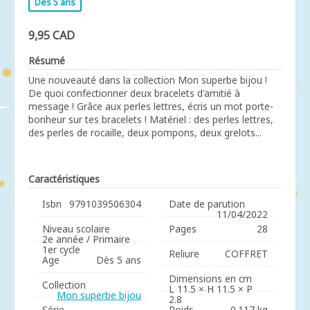
Dès 5 ans
9,95 CAD
Résumé
Une nouveauté dans la collection Mon superbe bijou !
De quoi confectionner deux bracelets d'amitié à
message ! Grâce aux perles lettres, écris un mot porte-
bonheur sur tes bracelets ! Matériel : des perles lettres,
des perles de rocaille, deux pompons, deux grelots...
Caractéristiques
Isbn
9791039506304
Date de parution
11/04/2022
Niveau scolaire
Pages
28
2e année / Primaire
1er cycle
Reliure
COFFRET
Age
Dès 5 ans
Dimensions en cm
Collection
L 11.5 × H 11.5 × P
Mon superbe bijou
2.8
Série
Poids
0.117 kg