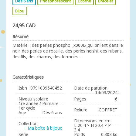
Dès 6 ans
Phosphorescent
Licorne
Bracelet
Bijou
24,95 CAD
Résumé
Matériel : des perles phospho _x000B_qui brillent dans le
noir, des perles de rocaille, des perles heishi, des rubans,
des fils, des charms, des fermoirs…
Caractéristiques
Isbn
9791039540452
Date de parution
14/03/2024
Niveau scolaire
Pages
6
1re année / Primaire
1er cycle
Reliure
COFFRET
Age
Dès 6 ans
Dimensions en cm
Collection
L 20.4 × H 20.4 × P
Ma boîte à bijoux
3.4
Série
Poids
0.303 kg