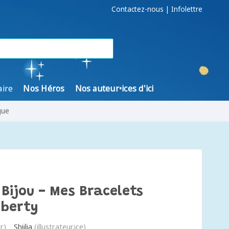
Contactez-nous
|
Infolettre
aire
Nos Héros
Nos auteur•ices d'ici
gue
Bijou - Mes Bracelets
iberty
r)
Shiilia
(illustrateur.ice)