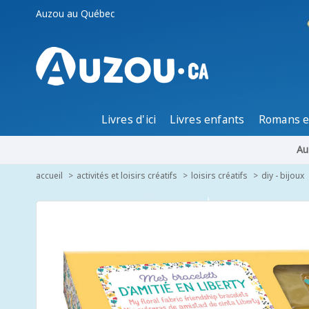
Auzou au Québec
Livres d'ici
Livres enfants
Romans e
Au
accueil
activités et loisirs créatifs
loisirs créatifs
diy - bijoux