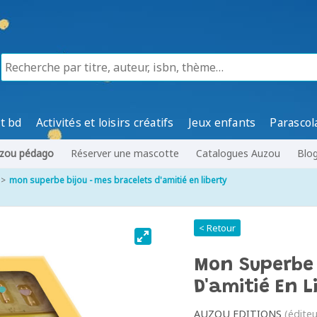
t bd
Activités et loisirs créatifs
Jeux enfants
Parascol
zou pédago
Réserver une mascotte
Catalogues Auzou
Blo
mon superbe bijou - mes bracelets d'amitié en liberty
< Retour
Mon Superbe 
D'amitié En L
AUZOU EDITIONS
(éditeu