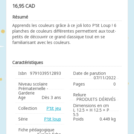
16,95 CAD
Résumé
Apprends les couleurs grâce à ce joli loto P'tit Loup ! 6
planches de couleurs différentes permettent aux tout-
petits de découvrir ce grand classique tout en se
familiarisant avec les couleurs.
Caractéristiques
Isbn
9791039512893
Date de parution
07/11/2022
Niveau scolaire
Pages
0
Prématernelle -
Garderie
Reliure
Age
Dès 3 ans
PRODUITS DÉRIVÉS
Dimensions en cm
Collection
P'tit jeu
L 12.5 × H 12.5 × P
5.5
Série
P'tit loup
Poids
0.449 kg
Fiche pédagogique