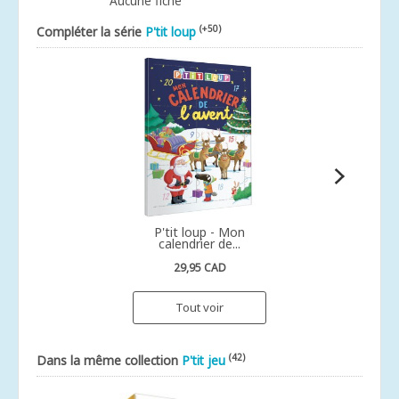
Aucune fiche
(+50)
Compléter la série
P'tit loup
P'tit loup - Mon
calendrier de...
29,95 CAD
Tout voir
(42)
Dans la même collection
P'tit jeu