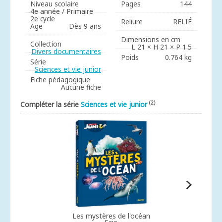
Niveau scolaire
Pages
144
4e année / Primaire
2e cycle
Reliure
RELIÉ
Age
Dès 9 ans
Dimensions en cm
Collection
L 21 × H 21 × P 1.5
Divers documentaires
Poids
0.764 kg
Série
Sciences et vie junior
Fiche pédagogique
Aucune fiche
(2)
Compléter la série
Sciences et vie junior
Les mystères de l'océan