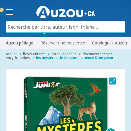
Auzou pédago
Réserver une mascotte
Catalogues Auzou
accueil
livres enfants
livres jeunesse
documentaires et
encyclopédies
les mystères de la nature - science & vie junior