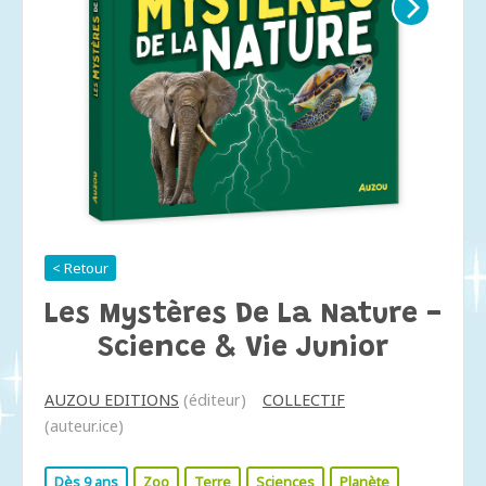
< Retour
Les Mystères De La Nature -
Science & Vie Junior
AUZOU EDITIONS
(éditeur)
COLLECTIF
(auteur.ice)
Dès 9 ans
Zoo
Terre
Sciences
Planète