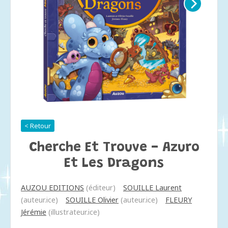
< Retour
Cherche Et Trouve - Azuro
Et Les Dragons
AUZOU EDITIONS
(éditeur)
SOUILLE Laurent
(auteur.ice)
SOUILLE Olivier
(auteur.ice)
FLEURY
Jérémie
(illustrateur.ice)