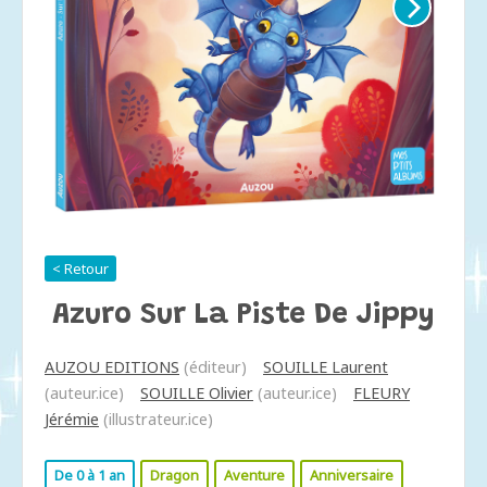
< Retour
Azuro Sur La Piste De Jippy
AUZOU EDITIONS
(éditeur)
SOUILLE Laurent
(auteur.ice)
SOUILLE Olivier
(auteur.ice)
FLEURY
Jérémie
(illustrateur.ice)
De 0 à 1 an
Dragon
Aventure
Anniversaire