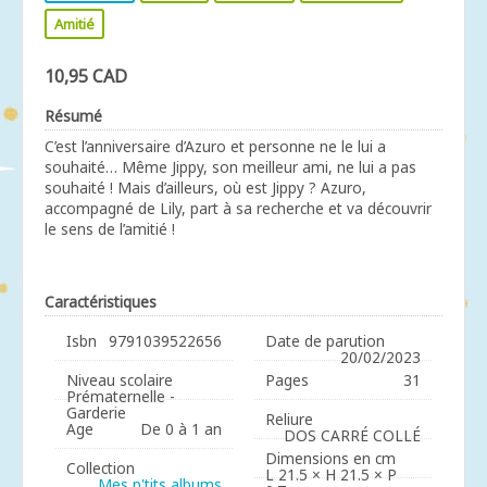
Amitié
10,95 CAD
Résumé
C’est l’anniversaire d’Azuro et personne ne le lui a
souhaité… Même Jippy, son meilleur ami, ne lui a pas
souhaité ! Mais d’ailleurs, où est Jippy ? Azuro,
accompagné de Lily, part à sa recherche et va découvrir
le sens de l’amitié !
Caractéristiques
Isbn
9791039522656
Date de parution
20/02/2023
Niveau scolaire
Pages
31
Prématernelle -
Garderie
Reliure
Age
De 0 à 1 an
DOS CARRÉ COLLÉ
Dimensions en cm
Collection
L 21.5 × H 21.5 × P
Mes p'tits albums