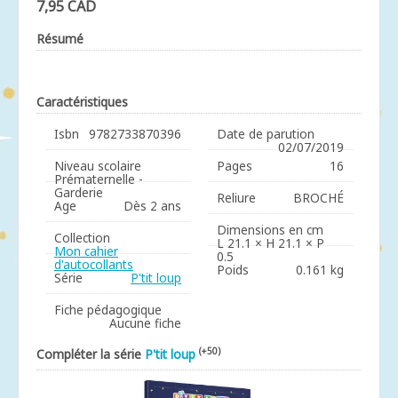
7,95 CAD
Résumé
Caractéristiques
Isbn
9782733870396
Date de parution
02/07/2019
Niveau scolaire
Pages
16
Prématernelle -
Garderie
Reliure
BROCHÉ
Age
Dès 2 ans
Dimensions en cm
Collection
L 21.1 × H 21.1 × P
Mon cahier
0.5
d'autocollants
Poids
0.161 kg
Série
P'tit loup
Fiche pédagogique
Aucune fiche
(+50)
Compléter la série
P'tit loup