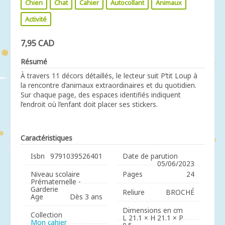
Chien
Chat
Cahier
Autocollant
Animaux
Activité
7,95 CAD
Résumé
À travers 11 décors détaillés, le lecteur suit P’tit Loup à
la rencontre d’animaux extraordinaires et du quotidien.
Sur chaque page, des espaces identifiés indiquent
l’endroit où l’enfant doit placer ses stickers.
Caractéristiques
Isbn
9791039526401
Date de parution
05/06/2023
Niveau scolaire
Pages
24
Prématernelle -
Garderie
Reliure
BROCHÉ
Age
Dès 3 ans
Dimensions en cm
Collection
L 21.1 × H 21.1 × P
Mon cahier