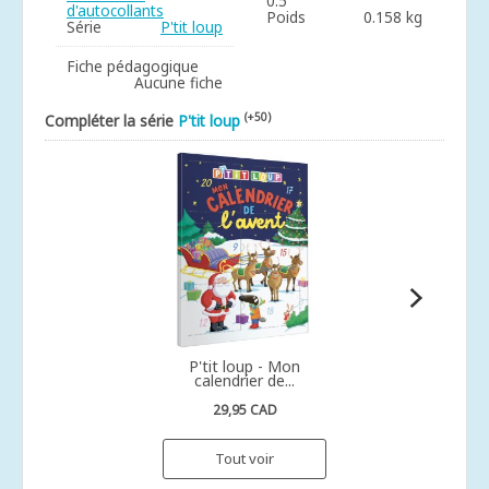
0.5
d'autocollants
Poids
0.158 kg
Série
P'tit loup
Fiche pédagogique
Aucune fiche
(+50)
Compléter la série
P'tit loup
P'tit loup - Mon
calendrier de...
29,95 CAD
Tout voir