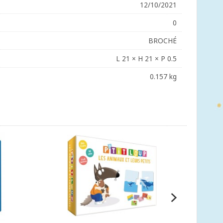
12/10/2021
0
BROCHÉ
L 21 × H 21 × P 0.5
0.157 kg