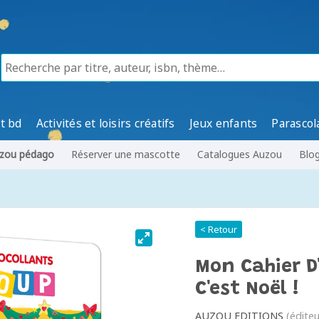
t bd
Activités et loisirs créatifs
Jeux enfants
Parascol
zou pédago
Réserver une mascotte
Catalogues Auzou
Blo
< Retour
Mon Cahier D'
C'est Noël !
AUZOU EDITIONS
(éditeu