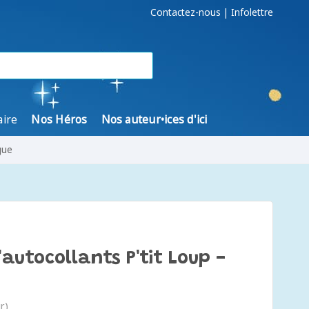
Contactez-nous
|
Infolettre
aire
Nos Héros
Nos auteur•ices d'ici
gue
autocollants P'tit Loup -
r)