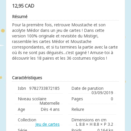
12,95 CAD
Résumé
Pour la première fois, retrouve Moustache et son
acolyte Médor dans un jeu de cartes ! Dans cette
version 100% originale et revisitée du Mistigri,
rassemble les cartes Médor et Moustache
correspondantes, et si tu termines la partie avec la carte
où ils ne sont pas déguisés...c'est gagné ! Amuse-toi à
découvrir les 18 paires et les 36 costumes rigolos !
Caractéristiques
Isbn
9782733872185
Date de parution
03/09/2019
Niveau scolaire
Pages
0
Maternelle
Age
Dès 4 ans
Reliure
Collection
Dimensions en cm
Jeu de cartes
L 8.8 × H 8.8 × P 3.2
Série
Poids
0.164 kg