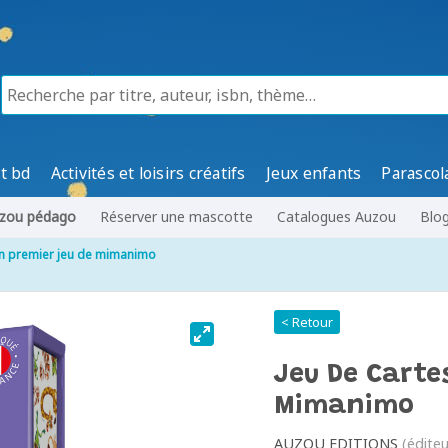
t bd
Activités et loisirs créatifs
Jeux enfants
Parascol
zou pédago
Réserver une mascotte
Catalogues Auzou
Blo
on premier jeu de mimanimo
< Retour
Jeu De Carte
Mimanimo
AUZOU EDITIONS
(éditeu