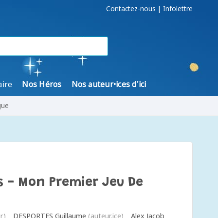
Contactez-nous
|
Infolettre
aire
Nos Héros
Nos auteur•ices d'ici
gue
s - Mon Premier Jeu De
r)
DESPORTES Guillaume
(auteur.ice)
Alex Jacob