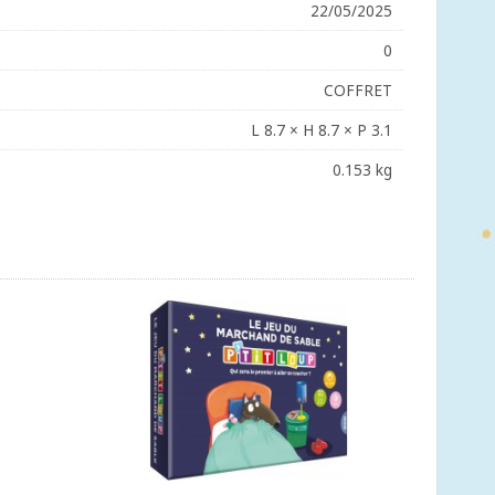
22/05/2025
0
COFFRET
L 8.7 × H 8.7 × P 3.1
0.153 kg