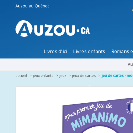
Auzou au Québec
Livres d'ici
Livres enfants
Romans e
Au
accueil
jeux enfants
jeux
jeux de cartes
jeu de cartes - m