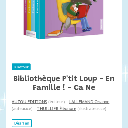
< Retour
Bibliothèque P'tit Loup - En
Famille ! - Ca Ne
AUZOU EDITIONS
(éditeur)
LALLEMAND Orianne
(auteur.ice)
THUILLIER Éléonore
(illustrateur.ice)
Dès 1 an