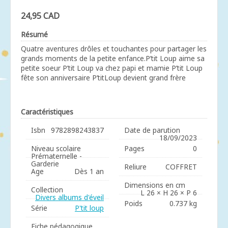
24,95 CAD
Résumé
Quatre aventures drôles et touchantes pour partager les
grands moments de la petite enfance.P’tit Loup aime sa
petite soeur P’tit Loup va chez papi et mamie P’tit Loup
fête son anniversaire P’titLoup devient grand frère
Caractéristiques
Isbn
9782898243837
Date de parution
18/09/2023
Niveau scolaire
Pages
0
Prématernelle -
Garderie
Reliure
COFFRET
Age
Dès 1 an
Dimensions en cm
Collection
L 26 × H 26 × P 6
Divers albums d'éveil
Poids
0.737 kg
Série
P'tit loup
Fiche pédagogique