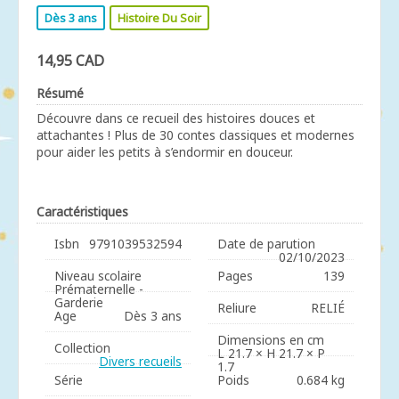
Dès 3 ans
Histoire Du Soir
14,95 CAD
Résumé
Découvre dans ce recueil des histoires douces et
attachantes ! Plus de 30 contes classiques et modernes
pour aider les petits à s’endormir en douceur.
Caractéristiques
Isbn
9791039532594
Date de parution
02/10/2023
Niveau scolaire
Pages
139
Prématernelle -
Garderie
Reliure
RELIÉ
Age
Dès 3 ans
Dimensions en cm
Collection
L 21.7 × H 21.7 × P
Divers recueils
1.7
Série
Poids
0.684 kg